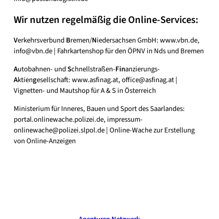
Wir nutzen regelmäßig die Online-Services:
V
erkehrsverbund
B
remen/
N
iedersachsen GmbH: www.vbn.de,
info@vbn.de | Fahrkartenshop für den ÖPNV in Nds und Bremen
A
utobahnen- und
S
chnellstraßen-
Fin
anzierungs-
A
ktien
g
esellschaft: www.asfinag.at, office@asfinag.at |
Vignetten- und Mautshop für A & S in Österreich
Ministerium für Inneres, Bauen und Sport des Saarlandes:
portal.onlinewache.polizei.de, impressum-
onlinewache@polizei.slpol.de | Online-Wache zur Erstellung
von Online-Anzeigen